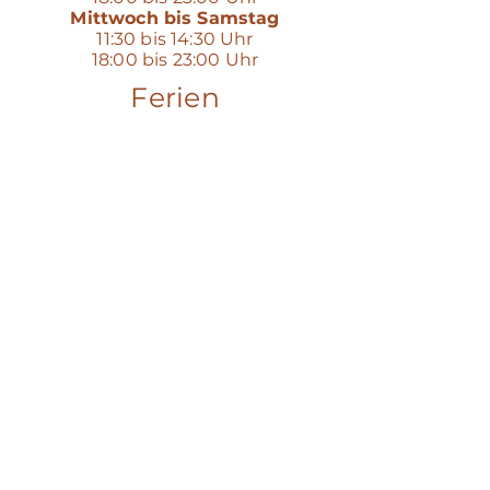
Mittwoch bis Samstag
11:30 bis 14:30 Uhr
18:00 bis 23:00 Uhr
Ferien
26. Juli - 10. August 2026
20. Dezember 2026 - 05. Januar 2027
AGB
FAQ
Datenschutz
Impressum
© 2026 Alte Schmitte